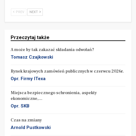
PREV
NEXT
POWIĄZANE ARTYKUŁY
Przeczytaj także
Nauka i edukacja w systemie zamówień publicznych
Oprac. Zespół
A może by tak zakazać składania odwołań?
Tomasz Czajkowski
Rynek europejskich zamówień publicznych w listopadzie
2025…
Rynek krajowych zamówień publicznych w czerwcu 2026r.
Opr. Firmy ITexa
Opr. Firmy ITexa
Rynek europejski od stycznia do listopada 2025 roku
Miejsca bezpiecznego schronienia, aspekty
Opr. Firmy ITexa
ekonomiczne,…
Opr. SKB
Arbitrzy powoływani byli z listy prowadzonej przez
Czas na zmiany
Prezesa UZP. Początkowo znajdowało się na niej
Arnold Pustkowski
ponad 650 osób, w końcowym okresie liczyła 363