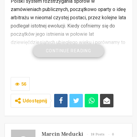
Polski system rozstrzygania sporów w
zamówieniach publicznych, początkowo oparty o ideę
arbitrażu w nieomal czystej postaci, przez kolejne lata
podlegał istotnej ewolucji. Kiedy cofniemy się do
początków jego istnienia w połowie lat
dziewięćdziesiątych ubiegłego wieku i porównamy to
ze stanem obecnym uświadomimy sobie, jak daleka
CONTINUE READING
droga została przebyta, zarówno w sensie
instytucjonalnym, jak i na płaszczyźnie orzeczniczej.
56
Udostępnij
USTAWA O ZAMÓWIENIACH PUBLICZNYCH
Pierwszą instytucją powołaną do rozstrzygania
sporów w zamówieniach publicznych przez
Marcin Meducki
18 Posts
0