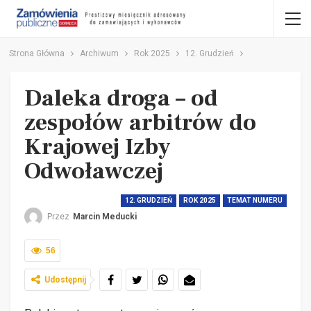
Strona Główna
Archiwum
Rok 2025
12. Grudzień
Daleka droga – od
zespołów arbitrów do
Krajowej Izby
Odwoławczej
12. GRUDZIEŃ
ROK 2025
TEMAT NUMERU
Przez
Marcin Meducki
56
Udostępnij