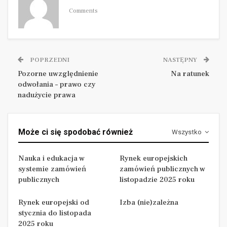
ustawę z 10 czerwca 1994 roku były Zespoły
Comments
Arbitrów. Spór dotyczący naruszenia zasad
udzielania zamówień inicjowało złożenie przez
wykonawcę protestu do zamawiającego, który
miał 7 dni na jego rozpoznanie.
POPRZEDNI
NASTĘPNY
Pozorne uwzględnienie
Na ratunek
odwołania – prawo czy
nadużycie prawa
Od rozstrzygnięcia niekorzystnego dla wykonawcy
oraz w przypadku nierozpoznania protestu w terminie
przysługiwało odwołanie do Prezesa UZP.
Może ci się spodobać również
Wszystko
Rozpoznanie odwołania Prezes powierzał
trzyosobowemu Zespołowi Arbitrów, powoływanemu
Nauka i edukacja w
Rynek europejskich
każdorazowo do rozpoznania poszczególnych spraw.
systemie zamówień
zamówień publicznych w
publicznych
listopadzie 2025 roku
Powoływanie następowało przez wskazanie jednej
osoby przez odwołującego, drugiej przez
Rynek europejski od
Izba (nie)zależna
zamawiającego a przewodniczącego składu
stycznia do listopada
wskazywał Prezes UZP.
2025 roku