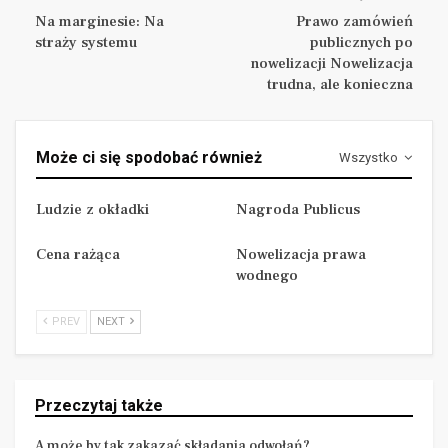
Ludzie z okładki
Na marginesie: Na
Prawo zamówień
straży systemu
publicznych po
.
nowelizacji Nowelizacja
trudna, ale konieczna
Nagroda Publicus
.
Może ci się spodobać również
Wszystko
Cena rażąca
Tomasz Czajkowski
Ludzie z okładki
Nagroda Publicus
Cena rażąca
Nowelizacja prawa
wodnego
źródło: www.uzp.gov.pl
PREV
NEXT
Przeczytaj także
A może by tak zakazać składania odwołań?