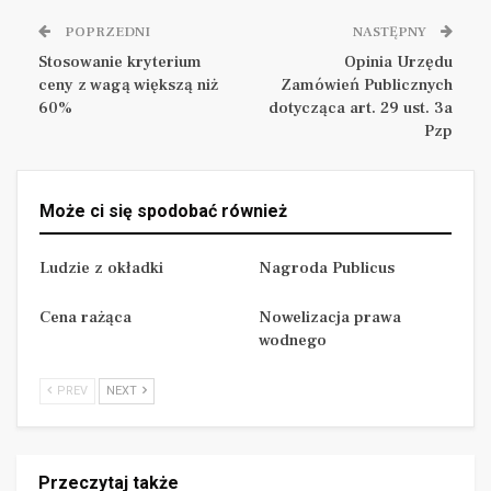
.
POPRZEDNI
NASTĘPNY
Cena rażąca
Stosowanie kryterium
Opinia Urzędu
ceny z wagą większą niż
Zamówień Publicznych
Tomasz Czajkowski
60%
dotycząca art. 29 ust. 3a
Pzp
Piotr Zatyka
Może ci się spodobać również
Dwie z klauzul, określanych jako
„społeczne” mają na celu promowanie
Ludzie z okładki
Nagroda Publicus
zatrudnienia osób z określonych grup
Cena rażąca
Nowelizacja prawa
społecznych…
wodnego
Zapraszamy do prenumeraty magazynu
PREV
NEXT
Przeczytaj także