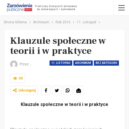
Strona Główna
Archiwum
Rok 2016
11. Listopad
Klauzule społeczne w
teorii i w praktyce
11. LISTOPAD
ARCHIWUM
BEZ KATEGORII
Przez
.
60
Udostępnij
Klauzule społeczne w teorii i w praktyce