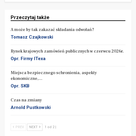
zamówieniowych – ustawa z 1933 r. „o dostawach i
robotach na rzecz Skarbu Państwa, samorządu oraz
instytucji prawa publicznego” oraz rozporządzenie
Przeczytaj także
Rady Ministrów z roku 1937.
A może by tak zakazać składania odwołań?
Tomasz Czajkowski
Rynek krajowych zamówień publicznych w czerwcu 2026r.
Opr. Firmy ITexa
Miejsca bezpiecznego schronienia, aspekty
ekonomiczne,…
Opr. SKB
Czas na zmiany
Arnold Pustkowski
PREV
NEXT
1 od 2 |