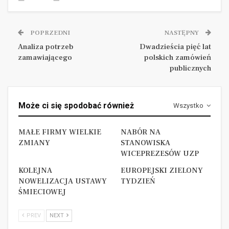
MAŁE FIRMY WIELKIE ZMIANY
.
POPRZEDNI
NASTĘPNY
NABÓR NA STANOWISKA WICEPREZESÓW UZP
Analiza potrzeb
Dwadzieścia pięć lat
zamawiającego
polskich zamówień
.
publicznych
KOLEJNA NOWELIZACJA USTAWY ŚMIECIOWEJ
.
Może ci się spodobać również
Wszystko
Józef Żuk
MAŁE FIRMY WIELKIE
NABÓR NA
ZMIANY
STANOWISKA
WICEPREZESÓW UZP
KOLEJNA
EUROPEJSKI ZIELONY
NOWELIZACJA USTAWY
TYDZIEŃ
1 Pierwsza w historii Polski ustawa została przyjęta
ŚMIECIOWEJ
w roku 1933. W okresie Drugiej Rzeczypospolitej
istniały regulacje prawne dotyczące procedur
PREV
NEXT