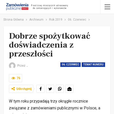
Strona Główna
Archiwum
Rok 2019
06. Czerwiec
Dobrze spożytkować
doświadczenia z
przeszłości
06. CZERWIEC
TEMAT NUMERU
Przez
.
76
Udostępnij
W tym roku przypadają trzy okrągłe rocznice
związane z zamówieniami publicznymi w Polsce, a