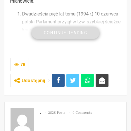
mianowicie:
Dwadzieścia pięć lat temu (1994 r.) 10 czerwca
polski Parlament przyjął w tzw. szybkiej ścieżce
legislacyjnej, drugą w historii polskiej
CONTINUE READING
gospodarki ustawę o zamówieniach
publicznych.
[1]
W dniu 29 styczniu tego roku minęła piętnasta
rocznica uchwalenia ustawy – Prawo zamówień
76
publicznych.
W marcu tego roku upłynęło piętnaście lat od
Udostępnij
przyjęcia dyrektywy 2004/18/WF w sprawie
koordynacji procedur udzielania zamówień
publicznych na roboty budowlane, dostawy i
usługi.
.
2828 Posts
0 Comments
POWIĄZANE ARTYKUŁY