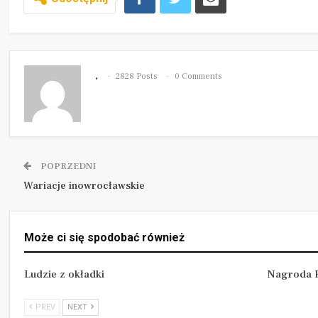
.
2828 Posts
0 Comments
POPRZEDNI
Wariacje inowrocławskie
Może ci się spodobać również
Ludzie z okładki
Nagroda P
PREV
NEXT