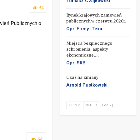
Tomasz Czajkowski
64
Rynek krajowych zamówień
publicznych w czerwcu 2026r.
wień Publicznych o
Opr. Firmy ITexa
Miejsca bezpiecznego
schronienia, aspekty
Y
ekonomiczne,…
Opr. SKB
Czas na zmiany
Arnold Pustkowski
PREV
NEXT
1 od 2 |
64