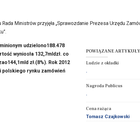
oku Rada Ministrów przyjęła „Sprawozdanie Prezesa Urzędu Zamó
u”.
 minionym udzielono188.478
POWIĄZANE ARTYKUŁ
rtość wyniosła 132,7mldzł. co
zao144,1mld zł.(8%). Rok 2012
Ludzie z okładki
i polskiego rynku zamówień
.
Nagroda Publicus
.
Cena rażąca
Tomasz Czajkowski