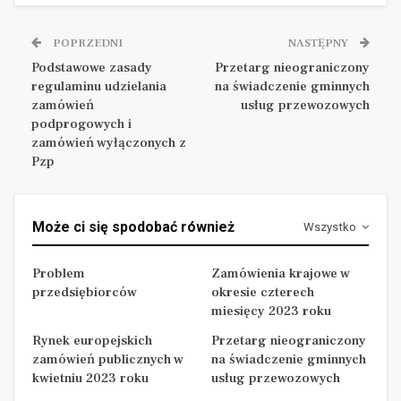
Podatek VAT jest istotnym elementem kalkulacji ceny
POPRZEDNI
NASTĘPNY
oferty, który tworzy cenę brutto i ostatecznie
Podstawowe zasady
Przetarg nieograniczony
decyduje o jej wysokości. Zasada uczciwej
regulaminu udzielania
na świadczenie gminnych
konkurencji i równego traktowania wykonawców może
zamówień
usług przewozowych
zostać naruszona poprzez wskazanie przez
podprogowych i
zamówień wyłączonych z
wykonawcę stawki innej, niż obowiązująca.
Pzp
Może ci się spodobać również
Wszystko
POWIĄZANE ARTYKUŁY
Problem przedsiębiorców
Problem
Zamówienia krajowe w
przedsiębiorców
okresie czterech
Tomasz Czajkowski
miesięcy 2023 roku
Zamówienia krajowe w okresie czterech miesięcy 2023
Rynek europejskich
Przetarg nieograniczony
roku
zamówień publicznych w
na świadczenie gminnych
.
kwietniu 2023 roku
usług przewozowych