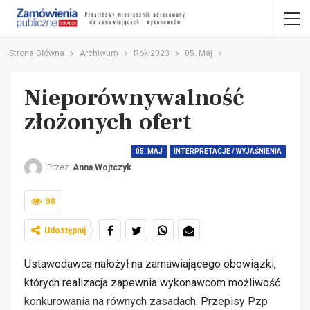
Strona Główna
Archiwum
Rok 2023
05. Maj
Nieporównywalność
złożonych ofert
05. MAJ
INTERPRETACJE / WYJAŚNIENIA
Przez
Anna Wojtczyk
98
Udostępnij
Ustawodawca nałożył na zamawiającego obowiązki,
których realizacja zapewnia wykonawcom możliwość
konkurowania na równych zasadach. Przepisy Pzp