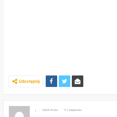
Udostępnij
.
2828 Posts
0 Comments