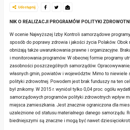
Udostępnij
NIK O REALIZACJI PROGRAMÓW POLITYKI ZDROWOTN
W ocenie Najwyższej Izby Kontroli samorządowe programy po
sposób do poprawy zdrowia i jakości życia Polaków. Obok 
obniżają także uwarunkowania prawne i organizacyjne. Bra
i monitorowania programów. W obecnej formie programy ut
zasobności poszczególnych samorządów. Opracowywanie, r
własnych gmin, powiatów i województw. Mimo to niewiele
polityki zdrowotnej. Powodem jest brak funduszy na ten c
był znikomy. W 2015 r. wyniósł tylko 0,04 proc. ogółu wy
samorządowych programów polityki zdrowotnych wpływ m
miejsca zamieszkania. Jest znacznie ograniczona dla mie
uzależnione od statusu materialnego danego samorządu. 
biedniejszymi są znaczne i mogą być nawet dziesięciokrot