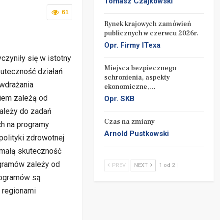
Tomasz Czajkowski
61
Rynek krajowych zamówień
publicznych w czerwcu 2026r.
Opr. Firmy ITexa
zyniły się w istotny
Miejsca bezpiecznego
kuteczność działań
schronienia, aspekty
 wdrażania
ekonomiczne,…
iem zależą od
Opr. SKB
ależy do zadań
Czas na zmiany
ch na programy
Arnold Pustkowski
olityki zdrowotnej
 małą skuteczność
gramów zależy od
PREV
NEXT
1 od 2 |
programów są
 regionami