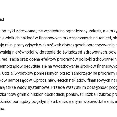
EJ
lityki zdrowotnej, ze względu na ograniczony zakres, nie przyc
niewielkich nakładów finansowych przeznaczanych na ten cel, s
kuje m.in. precyzyjnych wskazówek dotyczących opracowywania,
rwalają nierówności w dostępie do świadczeń zdrowotnych, bow
ealizacja oraz ocena efektów programów polityki zdrowotnej n
 samorządów decyduje się na wydatkowanie środków finansowy
el. Udział wydatków poniesionych przez samorządy na programy p
datków samorządów. Oprócz niewielkich nakładów finansowych na
ają także wady systemowe. Przede wszystkim dostępność pro
szkańców gmin o niskich dochodach, ponieważ liczba i zakres 
Różnice pomiędzy bogatymi, zurbanizowanymi województwami, a
ne.