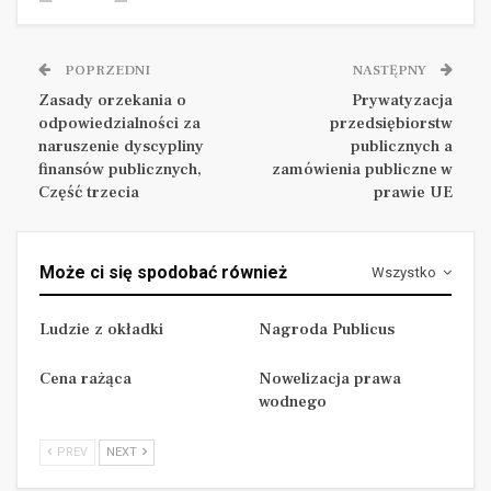
języku polskim niezbędnej dokumentacji
postępowania, np. ogłoszeń, specyfikacji istotnych
warunków zamówienia, protokołu z postępowania.
POPRZEDNI
NASTĘPNY
Wszelkie informacje przekazywane w trakcie
Zasady orzekania o
Prywatyzacja
odpowiedzialności za
przedsiębiorstw
postępowania powinny zostać sporządzone także w
naruszenie dyscypliny
publicznych a
języku polskim. Nic nie stoi jednak na przeszkodzie,
finansów publicznych,
zamówienia publiczne w
w sytuacji, gdy jest to uzasadnione specyfiką
Część trzecia
prawie UE
przedmiotu zamówienia, aby polskiej wersji
odpowiednich dokumentów towarzyszyły
pomocnicze wersje sporządzane w innym języku
Może ci się spodobać również
Wszystko
(jeśli jest to uzasadnione specyfiką przedmiotu, a
Ludzie z okładki
Nagroda Publicus
wręcz konieczne dla dalszych losów postępowania).
Wersją wiążącą zawsze jednak będzie wersja
Cena rażąca
Nowelizacja prawa
sporządzona w języku polskim, zaś wykonawca
wodnego
bierze na siebie ryzyko korzystania z wersji
obcojęzycznych.
PREV
NEXT