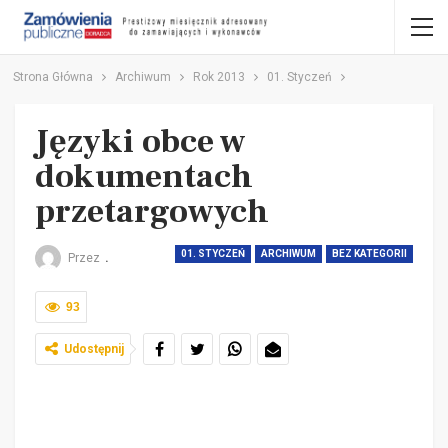
Strona Główna
Archiwum
Rok 2013
01. Styczeń
Języki obce w
dokumentach
przetargowych
01. STYCZEŃ
ARCHIWUM
BEZ KATEGORII
Przez
.
93
Udostępnij