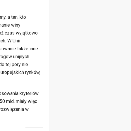
y, a ten, kto
manie winy
aż czas wyjątkowo
ch. W Unii
sowanie także inne
rogów unijnych
o tej pory nie
europejskich rynków,
tosowania kryteriów
150 mld, miały więc
 rozwiązania
w