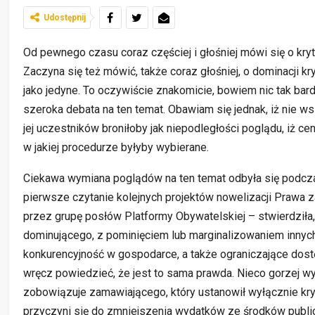
Udostępnij
Od pewnego czasu coraz częściej i głośniej mówi się o kryt
Zaczyna się też mówić, także coraz głośniej, o dominacji
jako jedyne. To oczywiście znakomicie, bowiem nic tak bar
szeroka debata na ten temat. Obawiam się jednak, iż nie w
jej uczestników broniłoby jak niepodległości poglądu, iż ce
w jakiej procedurze byłyby wybierane.
Ciekawa wymiana poglądów na ten temat odbyła się podcz
pierwsze czytanie kolejnych projektów nowelizacji Prawa 
przez grupę posłów Platformy Obywatelskiej – stwierdziła
dominującego, z pominięciem lub marginalizowaniem innyc
konkurencyjność w gospodarce, a także ograniczające dostę
wręcz powiedzieć, że jest to sama prawda. Nieco gorzej wyg
zobowiązuje zamawiającego, który ustanowił wyłącznie kry
przyczyni się do zmniejszenia wydatków ze środków publi