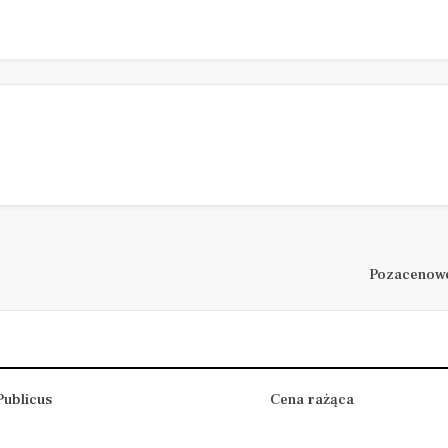
Pozacenowe
ublicus
Cena rażąca