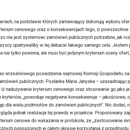
eriach, na podstawie których zamawiający dokonują wyboru ofert
 kryterium cenowego oraz o konsekwencjach tego, iż powszechnie
dzo nie jest systemowi zamówień publicznych potrzebne, jak ro
szyscy upatrywaliby w tej debacie takiego samego celu. Jestem 
na nie tylko powinna, ale musi być jedynym kryterium oceny ofert,
as wrześniowego posiedzenia sejmowej Komisji Gospodarki, na
zamówień publicznych. Posłanka Maria Janyska – uzasadniając p
, iż nadużywanie kryterium cenowego oraz stosowanie go jako j
h kryteriów, „powoduje negatywne konsekwencje – jakościowe, o
p dla wielu podmiotów do zamówień publicznych”. Nic dodać, nic
ląda jednak realizacja tej prawdy w projekcie. Proponowany zap
terium cenowe do wykazania w protokole, ze „zastosowanie inny
cznych ponoszonych w całym okresie korzystania z przedmiotu