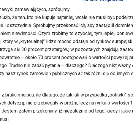
nawyki zamawiających, spróbujmy
b, że ten, kto nie kupuje najtaniej, wcale nie musi być podejrzan
e i oszczędnie. Spróbujmy przekonać ich, aby zastąpili domnie
em niewinności. Czym zrobimy to szybciej, tym lepiej, poniew
który w „kryterialnej” lidze mocno odstaje od rynków europejski
strzyga się 30 procent przetargów, w pozostałych znajdują zasto
ie odwrotnie – około 73 procent postępowań o wartości powyżej p
go. Trudno nie zadać pytania – dlaczego? Dlaczego nikt ważny d
zy nasz rynek zamówień publicznych aż tak różni się od innych 
z braku miejsca, ile dlatego, że tak jak w przypadku „polityki” s
ch dotyczą, nie przebiegały w próżni, lecz na rynku o wartości 
Jestem zatem przekonany, iż niezależnie od tego, kiedy i jakie
musi.