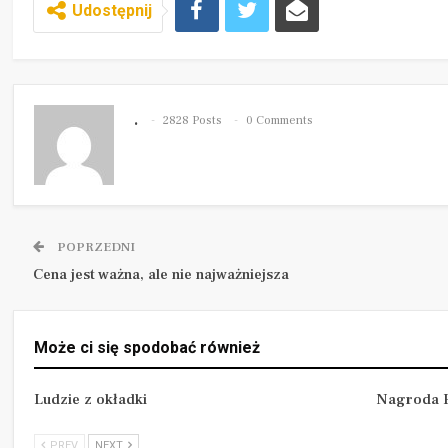
Udostępnij
.
2828 Posts
0 Comments
POPRZEDNI
Cena jest ważna, ale nie najważniejsza
Może ci się spodobać również
Ludzie z okładki
Nagroda P
PREV
NEXT