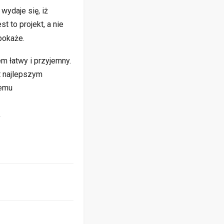
wydaje się, iż
 to projekt, a nie
pokaże.
m łatwy i przyjemny.
t najlepszym
temu
Y