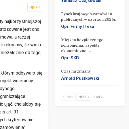
Tomasz Czajkowski
62
Rynek krajowych zamówień
publicznych w czerwcu 2026r.
y najkorzystniejszej.
Opr. Firmy ITexa
 stosowane jest ono
zmowa, a raczej
Miejsca bezpiecznego
przekonany, że wielu
schronienia, aspekty
ekonomiczne,…
 niezależnie od tego,
Opr. SKB
Czas na zmiany
 którym odbywało się
Arnold Pustkowski
rojekt wniesiony
edynego,
graniczające
PREV
NEXT
1 od 2 |
 ująć, chciałoby się
is art. 91
ch kryteriów nie
 zamówienia”.