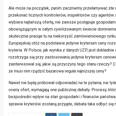
Ale może na początek, zanim zaczniemy przełamywać złe 
przekonać licznych kontrolerów, inspektorów czy agentów służ
wybiera najtańszą ofertę, nie zawsze postępuje gospodarni
obowiązującym w całym cywilizowanym świecie domniemani
skutecznie pracuje tu na niekorzyść zamówieniowego rynku, 
Europejskiej otóż na podstawie jedynie kryterium ceny roz
kryteria. W Polsce, jak wynika z danych UZP, jest dokładn
rozstrzyga się przy zastosowaniu jedynie kryterium cenowe
zainteresował się, jakie są przyczyny tego stanu rzeczy? C
że musi nim rządzić bazarowa
reguła najniższej ceny?
Nawet nie będę próbował odpowiadać na te pytania, nie tyle 
oceny ofert, wymagają one publicznej debaty. Procesy, który
bezpośredni wpływ na stan gospodarki i finansów państwa. 
sprawie kryteriów zostaną przyjęte, debata taka odbyć się 