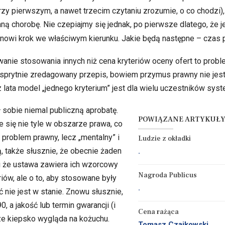
zy pierwszym, a nawet trzecim czytaniu zrozumie, o co chodzi), 
 chorobę. Nie czepiajmy się jednak, po pierwsze dlatego, że jest
stanowi krok we właściwym kierunku. Jakie będą następne – czas 
anie stosowania innych niż cena kryteriów oceny ofert to proble
ej sprytnie zredagowany przepis, bowiem przymus prawny nie jes
z lata model „jednego kryterium” jest dla wielu uczestników sys
 sobie niemal publiczną aprobatę.
POWIĄZANE ARTYKUŁ
je się nie tyle w obszarze prawa, co
o problem prawny, lecz „mentalny” i
Ludzie z okładki
, także słusznie, że obecnie żaden
.
i że ustawa zawiera ich wzorcowy
Nagroda Publicus
riów, ale o to, aby stosowane były
.
nie jest w stanie. Znowu słusznie,
, a jakość lub termin gwarancji (i
Cena rażąca
e kiepsko wygląda na kożuchu.
Tomasz Czajkowski