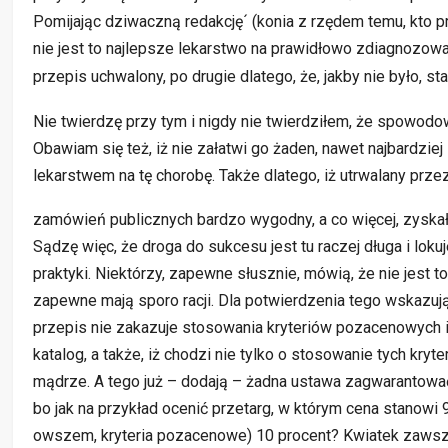
Pomijając dziwaczną redakcję´ (konia z rzędem temu, kto pr
nie
jest to najlepsze lekarstwo na prawidłowo zdiagnozowaną
przepis uchwalony, po drugie dlatego, że, jakby nie było, 
Nie twierdzę przy tym i nigdy nie twierdziłem, że spowodow
Obawiam się też, iż nie załatwi go żaden, nawet najbardzi
lekarstwem na tę chorobę. Także dlatego, iż utrwalany prze
zamówień publicznych bardzo wygodny, a co więcej, zyskał
Sądzę więc, że droga do sukcesu jest tu raczej długa i loku
praktyki. Niektórzy, zapewne słusznie, mówią, że nie jest t
zapewne mają sporo racji. Dla potwierdzenia tego wskazują
przepis nie zakazuje stosowania kryteriów pozacenowych 
katalog, a także, iż chodzi nie tylko o stosowanie tych kryte
mądrze. A tego już – dodają – żadna ustawa zagwarantować 
bo jak na przykład ocenić przetarg, w którym cena stanowi 90
owszem, kryteria pozacenowe) 10 procent? Kwiatek zawsz