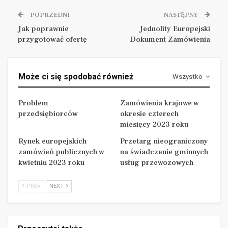
postępowaniu lub kryteriów selekcji. Z definicji
POPRZEDNI
NASTĘPNY
podmiotowych środków dowodowych zawartej w art.
Jak poprawnie
Jednolity Europejski
7 pkt 17 ustawy zostało wyłączone oświadczenie, o
przygotować ofertę
Dokument Zamówienia
którym mowa w art. 125 (JEDZ).
Warunki udziału w postępowaniu są niezbędne do
Może ci się spodobać również
Wszystko
weryfikacji wykonawców spełniających minimalne
warunki udziału w postępowaniu, wyznaczone
Problem
Zamówienia krajowe w
przedsiębiorców
okresie czterech
zarówno przez ustawodawcę, jak i zamawiającego.
miesięcy 2023 roku
Kryteria oceny spełniania warunków mają zasadnicze
Rynek europejskich
Przetarg nieograniczony
znaczenie dla prowadzonego postępowania i jego
zamówień publicznych w
na świadczenie gminnych
wyniku. Ich prawidłowe opisanie w treści Specyfikacji
kwietniu 2023 roku
usług przewozowych
Warunków Zamówienia (SWZ) jest jedną z
najważniejszych czynności zamawiającego w toku
PREV
NEXT
postępowania, bowiem wykonawcy nie spełniający
warunków udziału podlegają wykluczeniu z
postępowania.