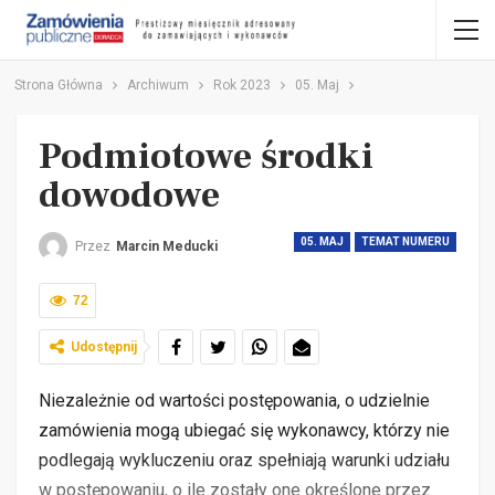
Strona Główna
Archiwum
Rok 2023
05. Maj
Podmiotowe środki
dowodowe
05. MAJ
TEMAT NUMERU
Przez
Marcin Meducki
72
Udostępnij
Niezależnie od wartości postępowania, o udzielnie
zamówienia mogą ubiegać się wykonawcy, którzy nie
podlegają wykluczeniu oraz spełniają warunki udziału
w postępowaniu, o ile zostały one określone przez