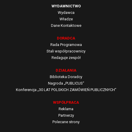
WYDAWNICTWO
Poza tym w artykule:
Wydawca
Władze
DEFINICJA PODMIOTOWYCH ŚRODKÓW
Dane Kontaktowe
DOWODOWYCH
DORADCA
OBLIGATORYJNE I FAKULTATYWNE
Rada Programowa
PODSTAWY WYKLUCZENIA
Stali współpracownicy
WEZWANIE DO ZŁOŻENIA PODMIOTOWYCH
Redaguje zespół
ŚRODKÓW DOWODOWYCH
DZIAŁANIA
ZWOLNIENIE Z OBOWIĄZKU WEZWANIA DO
Biblioteka Doradcy
ZŁOŻENIA PODMIOTOWYCH ŚRODKÓW
Nagroda „PUBLICUS”
DOWODOWYCH
Konferencja „30 LAT POLSKICH ZAMÓWIEŃ PUBLICZNYCH”
UZUPEŁNIANIE PODMIOTOWYCH ŚRODKÓW
WSPÓŁPRACA
DOWODOWYCH
Reklama
KONKLUZJA
Partnerzy
Polecane strony