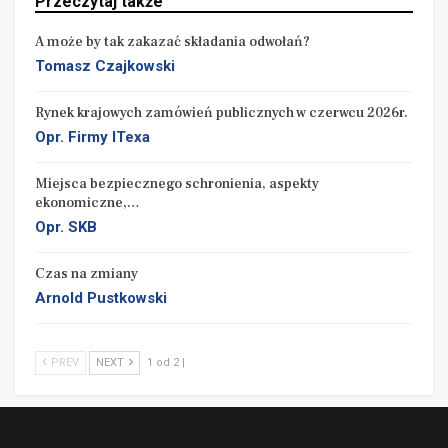
Przeczytaj także
A może by tak zakazać składania odwołań?
POWIĄZANE ARTYKUŁY
Tomasz Czajkowski
Problem przedsiębiorców
Rynek krajowych zamówień publicznych w czerwcu 2026r.
Tomasz Czajkowski
Opr. Firmy ITexa
Zamówienia krajowe w okresie czterech miesięcy 2023
roku
Miejsca bezpiecznego schronienia, aspekty
ekonomiczne,…
.
Opr. SKB
Rynek europejskich zamówień publicznych w kwietniu
2023 roku
Czas na zmiany
Opr. Firmy ITexa
Arnold Pustkowski
Wykonawca biorący udział w postępowaniu musi
PREV
NEXT
1 od 2 |
zwracać szczególną uwagę na postawione w SWZ
warunki.
(…)