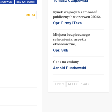
Tomasz Czajkowski
ARCHIWUM
BEZ KATEGORII
Rynek krajowych zamówień
74
publicznych w czerwcu 2026r.
Opr. Firmy ITexa
Miejsca bezpiecznego
schronienia, aspekty
ekonomiczne,…
Opr. SKB
Czas na zmiany
Y
Arnold Pustkowski
PREV
NEXT
1 od 2 |