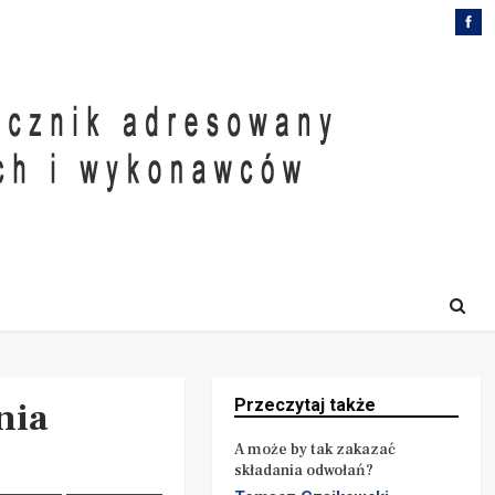
nia
Przeczytaj także
A może by tak zakazać
składania odwołań?