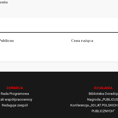
entu
ublicus
Cena rażąca
DORADCA
DZIAŁANIA
Rada Programowa
Biblioteka Doradcy
tali współpracownicy
Nagroda „PUBLICUS
Redaguje zespół
Konferencja „30 LAT POLSKI
PUBLICZNYCH”