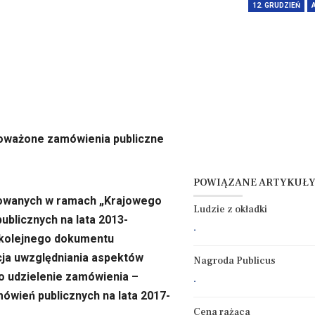
12. GRUDZIEŃ
ważone zamówienia publiczne
POWIĄZANE ARTYKUŁ
jmowanych w ramach „Krajowego
Ludzie z okładki
blicznych na lata 2013-
.
 kolejnego dokumentu
cja uwzględniania aspektów
Nagroda Publicus
 udzielenie zamówienia –
.
ówień publicznych na lata 2017-
Cena rażąca