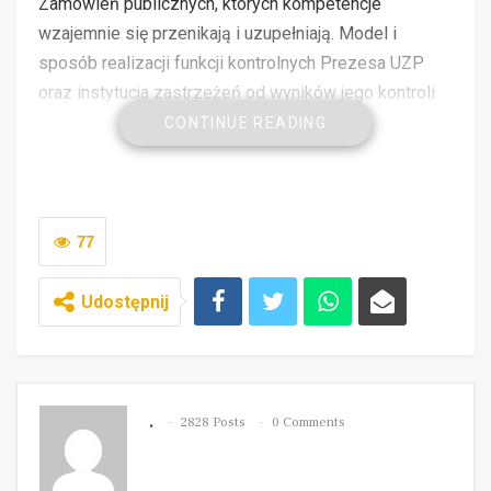
Zamówień publicznych, których kompetencje
wzajemnie się przenikają i uzupełniają. Model i
sposób realizacji funkcji kontrolnych Prezesa UZP
oraz instytucja zastrzeżeń od wyników jego kontroli
rozpatrywanych przez KIO stanowią istotne elementy
CONTINUE READING
systemu kształtujące praktyk´ stosowania i
egzekwowania prawa.
77
Udostępnij
.
2828 Posts
0 Comments