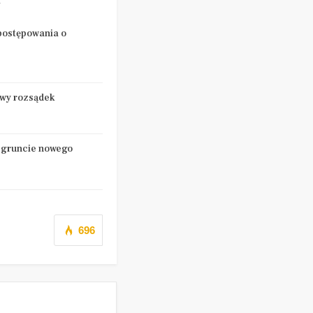
Y
 postępowania o
owy rozsądek
 gruncie nowego
696