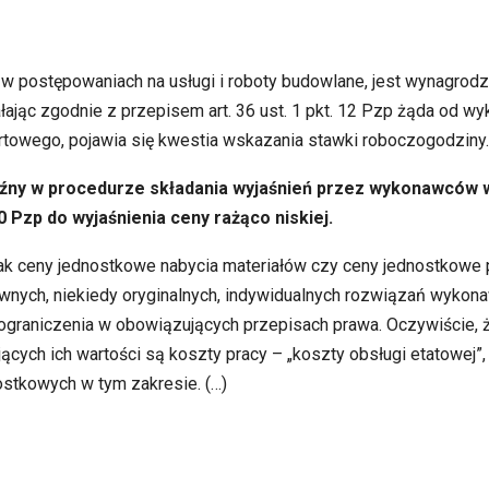
 postępowaniach na usługi i roboty budowlane, jest wynagrod
ając zgodnie z przepisem art. 36 ust. 1 pkt. 12 Pzp żąda od 
rtowego, pojawia się kwestia wskazania stawki roboczogodziny.
aźny w procedurze składania wyjaśnień przez wykonawców 
Pzp do wyjaśnienia ceny rażąco niskiej.
 jak ceny jednostkowe nabycia materiałów czy ceny jednostkowe 
nych, niekiedy oryginalnych, indywidualnych rozwiązań wykona
raniczenia w obowiązujących przepisach prawa. Oczywiście, ż
cych ich wartości są koszty pracy – „koszty obsługi etatowej”,
ostkowych w tym zakresie. (…)