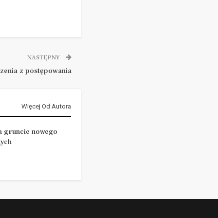
NASTĘPNY
zenia z postępowania
Więcej Od Autora
a gruncie nowego
nych