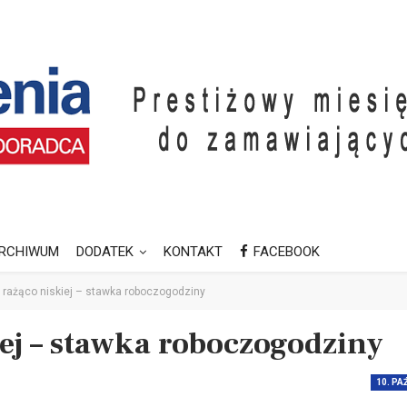
RCHIWUM
DODATEK
KONTAKT
FACEBOOK
 rażąco niskiej – stawka roboczogodziny
ej – stawka roboczogodziny
10. PA