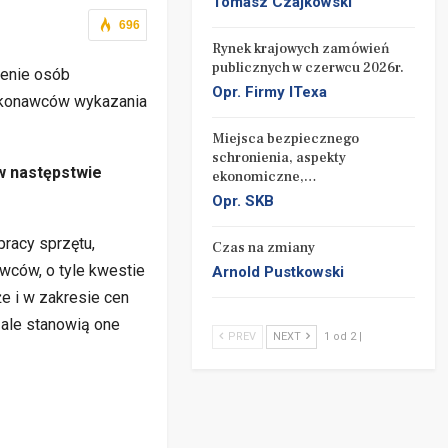
Tomasz Czajkowski
696
Rynek krajowych zamówień
publicznych w czerwcu 2026r.
zenie osób
Opr. Firmy ITexa
wykonawców wykazania
Miejsca bezpiecznego
schronienia, aspekty
w następstwie
ekonomiczne,…
Opr. SKB
pracy sprzętu,
Czas na zmiany
wców, o tyle kwestie
Arnold Pustkowski
e i w zakresie cen
 ale stanowią one
PREV
NEXT
1 od 2 |