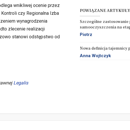
lega wnikliwej ocenie przez
POWIĄZANE ARTYKUŁ
 Kontroli czy Regionalna Izba
szeniem wynagrodzenia
Szczególne zastosowanie 
samooczyszczenia na eta
 zlecenie realizacji
Piotrz
azowo stanowi odstępstwo od
Nowa definicja tajemnicy 
Anna Wojtczyk
prawnej
Legalis