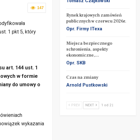
Tomasz Czajkowski
147
Rynek krajowych zamówień
publicznych w czerwcu 2026r.
odyfikowała
Opr. Firmy ITexa
. 1 pkt 5, który
Miejsca bezpiecznego
schronienia, aspekty
ekonomiczne,…
Opr. SKB
 art. 144 ust. 1
tkowych w formie
Czas na zmiany
miany do umowy o
Arnold Pustkowski
PREV
NEXT
1 od 2 |
mówieniach
obowiązek wykazania