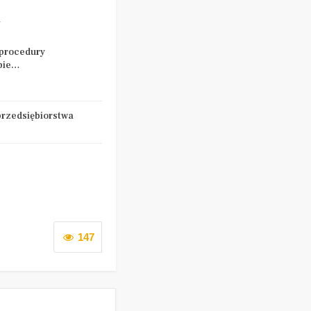
Y
procedury
pie…
przedsiębiorstwa
147