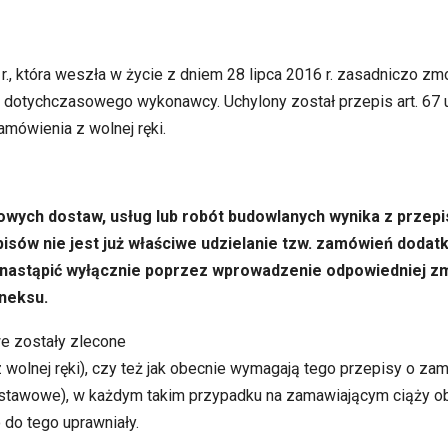
, która weszła w życie z dniem 28 lipca 2016 r. zasadniczo zm
dotychczasowego wykonawcy. Uchylony został przepis art. 67 ust
mówienia z wolnej ręki.
ych dostaw, usług lub robót budowlanych wynika z przepisu
episów nie jest już właściwe udzielanie tzw. zamówień doda
o nastąpić wyłącznie poprzez wprowadzenie odpowiedniej z
neksu.
e zostały zlecone
 wolnej ręki), czy też jak obecnie wymagają tego przepisy o za
dstawowe), w każdym takim przypadku na zamawiającym ciąży 
do tego uprawniały.