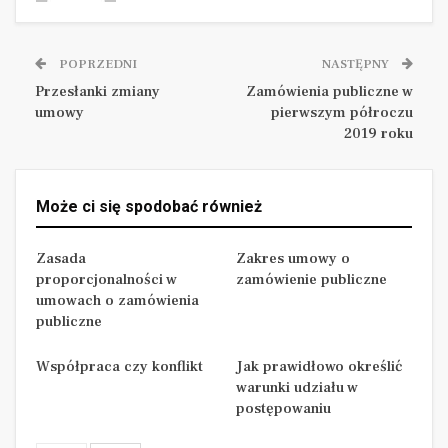
oparciu o podstawy uregulowane ściśle w przepisach
o zamówieniach publicznych, jak i w oparciu o
POPRZEDNI
NASTĘPNY
podstawy wynikające z przepisów prawa cywilnego,
Przesłanki zmiany
Zamówienia publiczne w
które do umów o zamówienia publiczne mają
umowy
pierwszym półroczu
odpowiednie zastosowanie.
2019 roku
Może ci się spodobać również
Agata Szeliga
Adrian Ciesielski
Zasada
Zakres umowy o
proporcjonalności w
zamówienie publiczne
umowach o zamówienia
publiczne
Współpraca czy konflikt
Jak prawidłowo określić
warunki udziału w
postępowaniu