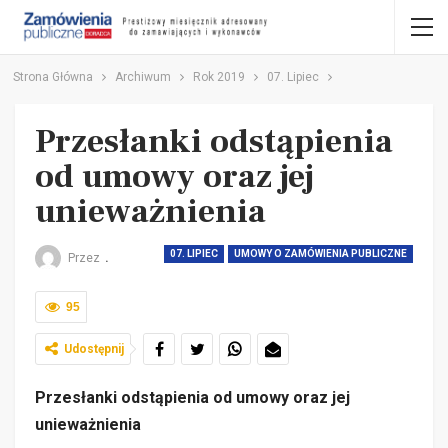
Strona Główna
Archiwum
Rok 2019
07. Lipiec
Przesłanki odstąpienia
od umowy oraz jej
unieważnienia
07. LIPIEC
UMOWY O ZAMÓWIENIA PUBLICZNE
Przez
.
95
Udostępnij
Przesłanki odstąpienia od umowy
oraz jej
unieważnienia