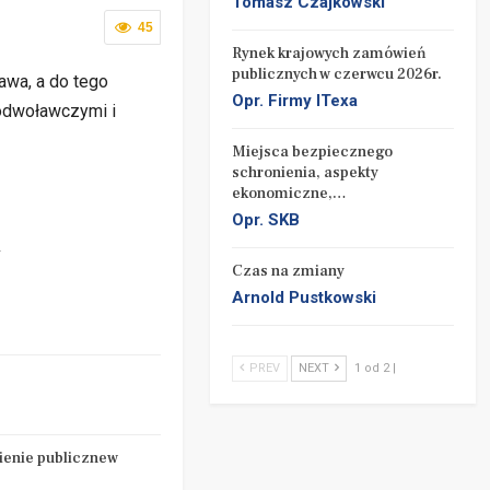
Tomasz Czajkowski
45
Rynek krajowych zamówień
publicznych w czerwcu 2026r.
awa, a do tego
Opr. Firmy ITexa
 odwoławczymi i
Miejsca bezpiecznego
schronienia, aspekty
ekonomiczne,…
Opr. SKB
Y
Czas na zmiany
Arnold Pustkowski
PREV
NEXT
1 od 2 |
enie publicznew