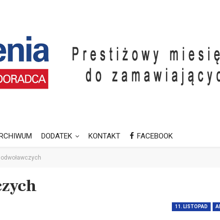
RCHIWUM
DODATEK
KONTAKT
FACEBOOK
r odwoławczych
czych
11. LISTOPAD
A